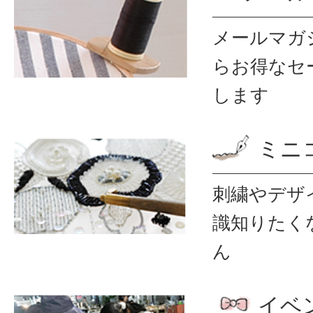
メールマガ
ら
お得なセ
します
ミニ
刺繍やデザ
識
知りたく
ん
イベ