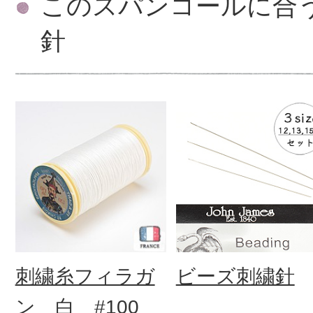
このスパンコールに合
針
刺繍糸フィラガ
ビーズ刺繍針
ン 白 #100