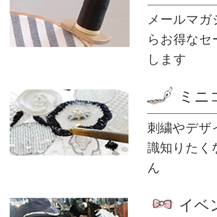
メールマガ
ら
お得なセ
します
ミニ
刺繍やデザ
識
知りたく
ん
イベ