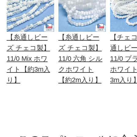
【糸通しビー
【糸通しビー
【チェコ
ズ チェコ製】
ズ チェコ製】
通しビ
11/0 Mix ホワ
11/0 六角 シル
11/0 
イト【約3m入
クホワイト
ホワイ
り】
【約2m入り】
3m入り