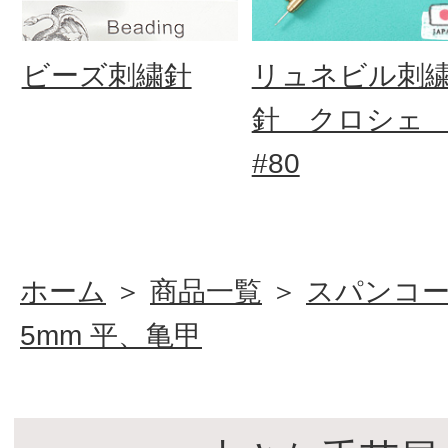
ビーズ刺繍針
リュネビル刺
針 クロシ
#80
ホーム
＞
商品一覧
＞
スパンコ
5mm 平、亀甲