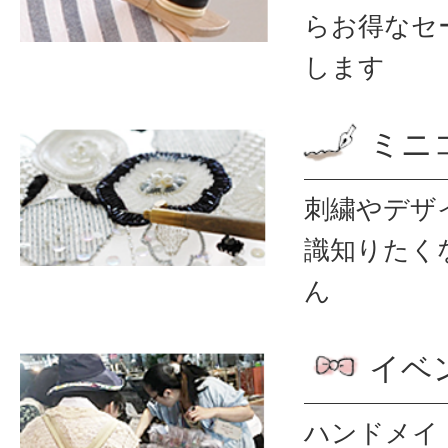
ら
お得なセ
します
ミニ
刺繍やデザ
識
知りたく
ん
イベ
ハンドメイ