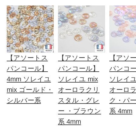
【アソートス
【アソートス
【アソ
パンコール】
パンコール】
パンコ
4mm ソレイユ
ソレイユ mix
ソレイユ 
mix ゴールド・
オーロラクリ
オーロ
シルバー系
スタル・グレ
ク・パ
ー ・ブラウン
系 4mm
系 4mm