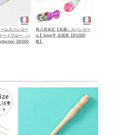
ュールスパンコー
再入荷未定【糸通しスパンコー
ツイードブルー ハ
ル】5mm平 花翡翠【約1000
lection【約500
枚】