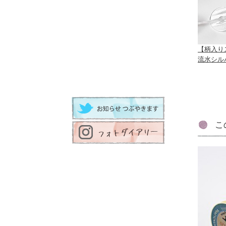
【柄入り
流水シル
こ