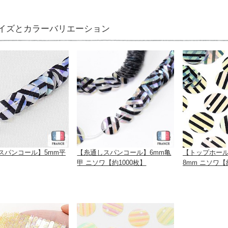
イズとカラーバリエーション
スパンコール】5mm平
【糸通しスパンコール】6mm亀
【トップホー
甲 ニソワ【約1000枚】
8mm ニソワ【