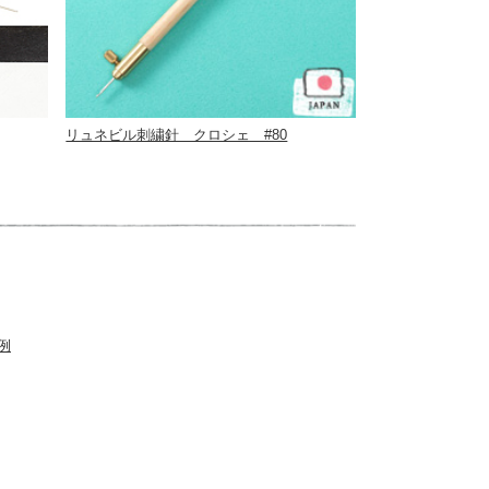
リュネビル刺繍針 クロシェ #80
例