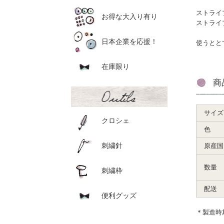
ストライ
お得な大入り有り
ストライ
日本企業を応援！
使うとと
在庫限り
商
サイズ
クロシェ
色
刺繍針
原産国
数量
刺繍枠
配送
便利グッズ
＊製造時