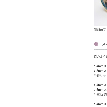
刺繍糸フ
ス
鱗のよう
4mm
5mm
手乗りサ
4mm
5mm
半重ねで
4mm