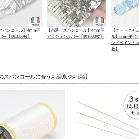
スパンコール】4mm平
【糸通しスパンコール】4mm平
【オートクチ
バー【約1000枚】
アッシュシルバー【約1000枚】
ル】5mm平 
ンドペイント col
枚】
のスパンコールに合う刺繍糸や刺繍針