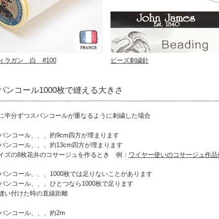
ィラガン 白 #100
ビーズ刺繍針
パンコール1000枚で縫える大きさ
に半分ずつスパンコールが重なるように刺繍した場合
スパンコール、、、約9cm四方が埋まります
スパンコール、、、約13cm四方が埋まります
イズの8枚花弁のコサージュを作るとき 例：
ワイヤー使いのコサージュ作品
スパンコール、、、1000枚では足りないことがあります
スパンコール、、、ひとつなら1000枚で足ります
縫い付けた時の直線距離
スパンコール、、、約2m