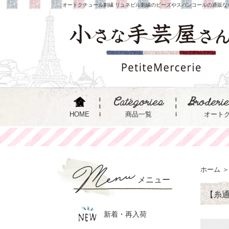
オートクチュール刺繍 リュネビル刺繍のビーズやスパンコールの通販な
HOME
商品一覧
オート
ホーム
＞
メニュー
【糸通
新着・再入荷