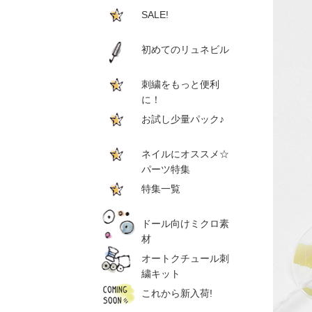
SALE!
初めてのリュネビル
刺繍をもっと便利
に！
お試し少量パック♪
ネイルにオススメ☆
パーツ特集
特集一覧
ドール向けミクロ素
材
オートクチュール刺
繍キット
これから新入荷!