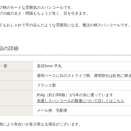
プ柄のモードな雰囲気のスパンコールです。
プの線の太さ・間隔もちょうど良く、目を引きます。
てもおしゃれで手の込んだような雰囲気になる、魔法の柄スパンコールです
品の詳細
・形
直径5mm 平丸
透明ベースに白のストライプ柄、透明部分は虹色に輝
フランス製
約4g（約1,000枚）が1本の糸に通っています
糸通しスパンコールの数量について詳しくはこちら
メール便、宅配便
期により色合いが多少異なる場合がございます。