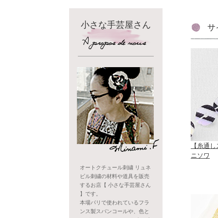
小さな手芸屋さん
サ
【糸通し
ニソワ
オートクチュール刺繍 リュネ
ビル刺繍の材料や道具を販売
するお店【 小さな手芸屋さん
】です。
本場パリで使われているフラ
ンス製スパンコールや、色と