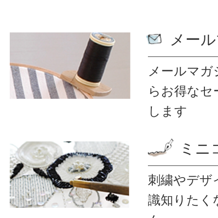
メール
メールマガ
ら
お得なセ
します
ミニ
刺繍やデザ
識
知りたく