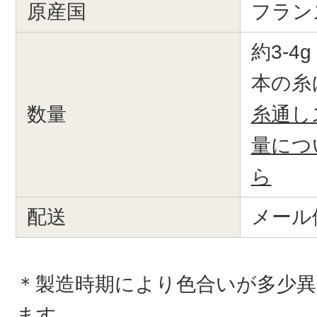
原産国
フラン
約3-4
本の糸
数量
糸通し
量につ
ら
配送
メール
＊製造時期により色合いが多少
ます。