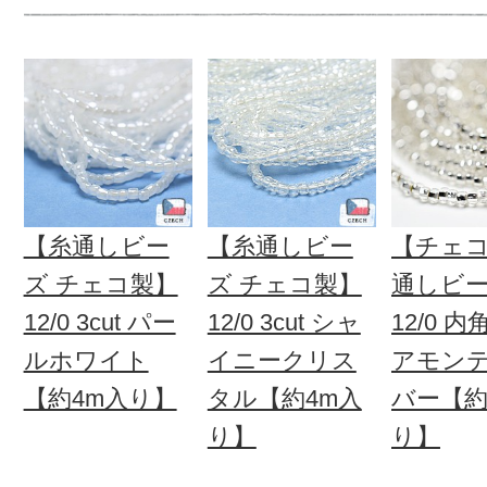
【糸通しビー
【糸通しビー
【チェコ
ズ チェコ製】
ズ チェコ製】
通しビ
12/0 3cut パー
12/0 3cut シャ
12/0 内
ルホワイト
イニークリス
アモン
【約4m入り】
タル【約4m入
バー【約
り】
り】