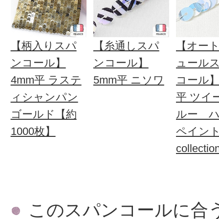
【柄入りスパ
【糸通しスパ
【オー
ンコール】
ンコール】
ュール
4mm平 ラステ
5mm平 ニソワ
コール】
ィシャンパン
平 ツイ
ゴールド【約
ルー 
1000枚】
ペイン
collect
500枚】
このスパンコールに合