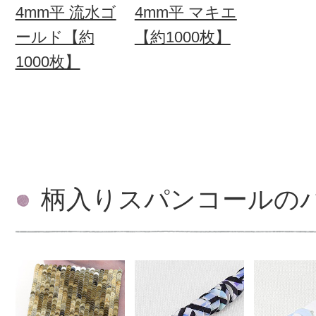
4mm平 流水ゴ
4mm平 マキエ
ールド【約
【約1000枚】
1000枚】
柄入りスパンコールの