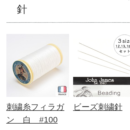
針
刺繍糸フィラガ
ビーズ刺繍針
ン 白 #100