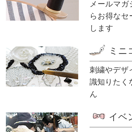
メールマガ
ら
お得なセ
します
ミニ
刺繍やデザ
識
知りたく
ん
イベ