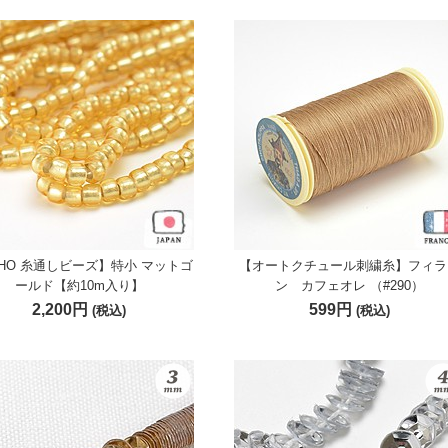
HO 糸通しビーズ】特小 マットゴ
【オートクチュール刺繍糸】フィラ
ールド【約10m入り】
ン カフェオレ （#290）
2,200円
599円
(税込)
(税込)