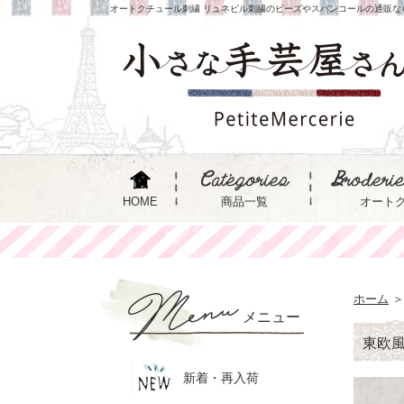
オートクチュール刺繍 リュネビル刺繍のビーズやスパンコールの通販な
HOME
商品一覧
オート
ホーム
＞
メニュー
東欧
新着・再入荷