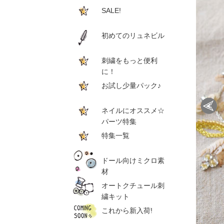
SALE!
初めてのリュネビル
刺繍をもっと便利
に！
お試し少量パック♪
ネイルにオススメ☆
パーツ特集
特集一覧
ドール向けミクロ素
材
オートクチュール刺
繍キット
これから新入荷!