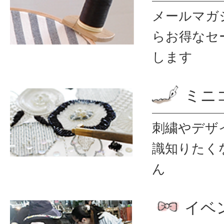
メールマガ
ら
お得なセ
します
ミニ
刺繍やデザ
識
知りたく
ん
イベ