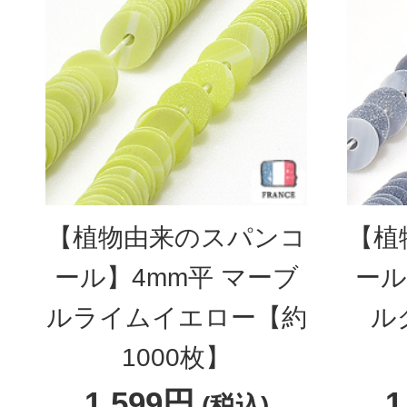
【植物由来のスパンコ
【植
ール】4mm平 マーブ
ール
ルライムイエロー【約
ル
1000枚】
1,599円
1
(税込)