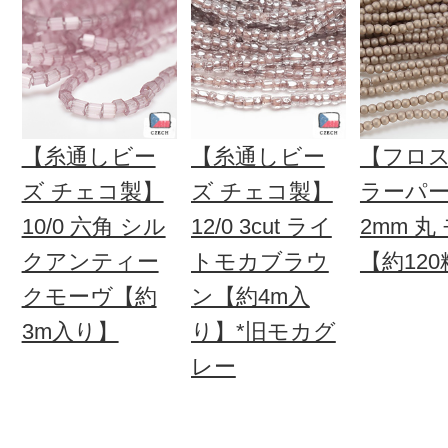
【糸通しビー
【糸通しビー
【フロ
ズ チェコ製】
ズ チェコ製】
ラーパ
10/0 六角 シル
12/0 3cut ライ
2mm 丸
クアンティー
トモカブラウ
【約12
クモーヴ【約
ン【約4m入
3m入り】
り】*旧モカグ
レー