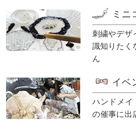
ミニ
刺繍やデザ
識
知りたく
ん
イベ
ハンドメイ
の催事に出