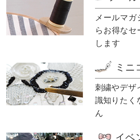
メールマガ
ら
お得なセ
します
ミニ
刺繍やデザ
識
知りたく
ん
イベ