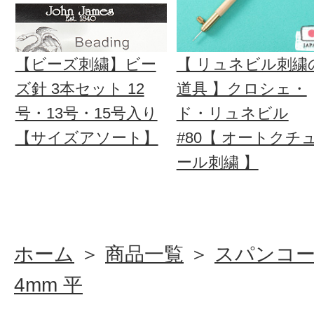
【ビーズ刺繍】ビー
【 リュネビル刺繍
ズ針 3本セット 12
道具 】クロシェ・
号・13号・15号入り
ド・リュネビル
【サイズアソート】
#80【 オートクチ
ール刺繍 】
ホーム
＞
商品一覧
＞
スパンコ
4mm 平