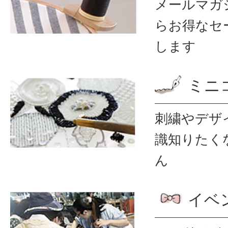
メールマガ
ら
お得なセ
します
ミニ
刺繍やデザ
識
知りたく
ん
イベ