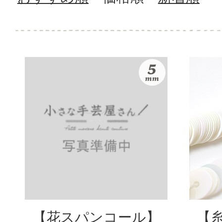
【花スパンコール】
【