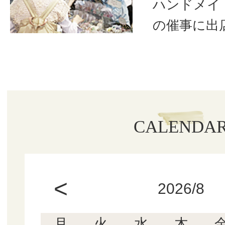
ハンドメイ
の催事に出
CALENDA
<
2026/8
月
火
水
木