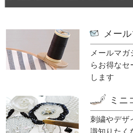
メール
メールマガ
ら
お得なセ
します
ミニ
刺繍やデザ
識
知りたく