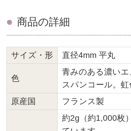
商品の詳細
サイズ・形
直径4mm 平丸
青みのある濃いエ
色
スパンコール。虹
原産国
フランス製
約2g（約1,000
ています