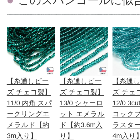
このスパンコールに似
【糸通しビー
【糸通しビー
【糸通
ズ チェコ製】
ズ チェコ製】
ズ チェ
11/0 内角 スパ
13/0 シャーロ
12/0 3c
ークリングエ
ット エメラル
コック
メラルド【約
ド【約3.6m入
ラスタ
3m入り】
り】
4m入り