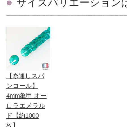
サイズバリエーション
【糸通しスパ
ンコール】
4mm亀甲 オー
ロラエメラル
ド【約1000
枚】