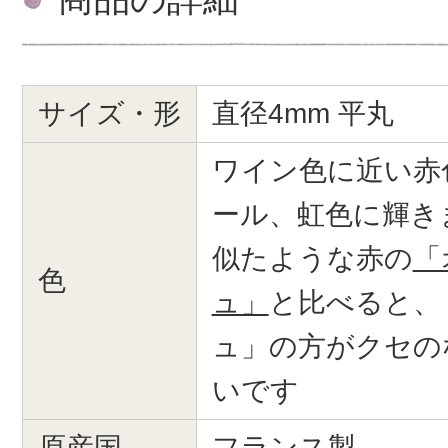
サイズ・形
直径4mm 平丸
ワイン色に近い赤
ール、虹色に輝き
似たような赤の
「
色
ュ」
と比べると、
ュ」の方がクセの
いです
原産国
フランス製