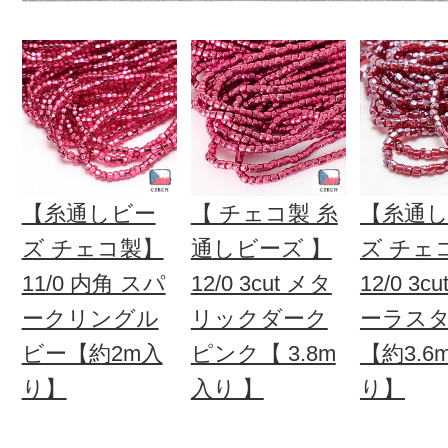
【糸通しビー
【 チェコ製 糸
【糸通
ズ チェコ製】
通しビーズ 】
ズ チェ
11/0 内角 スパ
12/0 3cut メタ
12/0 3c
ークリングル
リックダーク
ーラス
ビー【約2m入
ピンク【 3.8m
【約3.6
り】
入り 】
り】