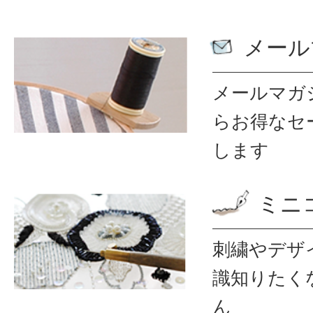
メール
メールマガ
ら
お得なセ
します
ミニ
刺繍やデザ
識
知りたく
ん