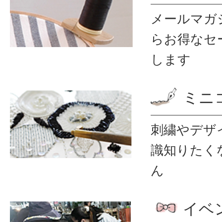
メールマガ
ら
お得なセ
します
ミニ
刺繍やデザ
識
知りたく
ん
イベ