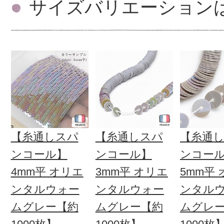
サイズバリエーション
【糸通しスパ
【糸通しスパ
【糸通
ンコール】
ンコール】
ンコー
4mm平 オリエ
3mm平 オリエ
5mm平
ンタルウォー
ンタルウォー
ンタル
ムグレー【約
ムグレー【約
ムグレ