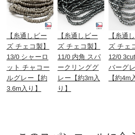
【糸通しビー
【糸通しビー
【糸通
ズ チェコ製】
ズ チェコ製】
ズ チェ
13/0 シャーロ
11/0 内角 スパ
12/0 3c
ット チャコー
ークリンググ
バーグ
ルグレー【約
レー【約3m入
【約4m
3.6m入り】
り】