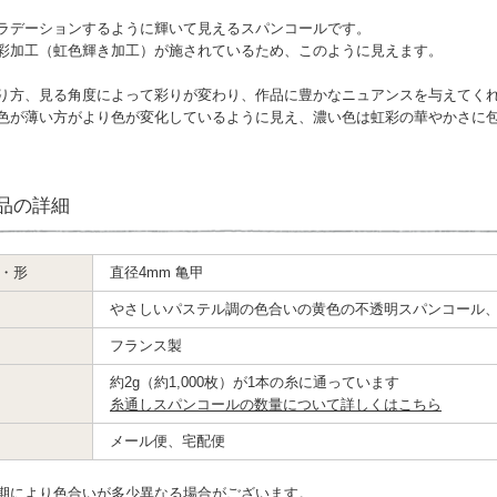
ラデーションするように輝いて見えるスパンコールです。
彩加工（虹色輝き加工）が施されているため、このように見えます。
り方、見る角度によって彩りが変わり、作品に豊かなニュアンスを与えてく
色が薄い方がより色が変化しているように見え、濃い色は虹彩の華やかさに
品の詳細
・形
直径4mm 亀甲
やさしいパステル調の色合いの黄色の不透明スパンコール
フランス製
約2g（約1,000枚）が1本の糸に通っています
糸通しスパンコールの数量について詳しくはこちら
メール便、宅配便
期により色合いが多少異なる場合がございます。