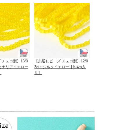
チェコ製】13/0
【糸通しビーズ チェコ製】12/0
カナリアイエロー
3cut シルクイエロー【約4m入
】
り】