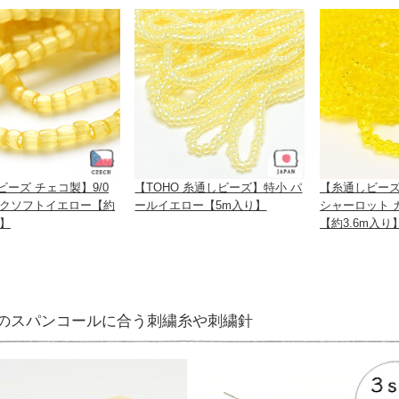
ーズ チェコ製】9/0
【TOHO 糸通しビーズ】特小 パ
【糸通しビーズ 
シルクソフトイエロー【約
ールイエロー【5m入り】
シャーロット 
り】
【約3.6m入り
のスパンコールに合う刺繍糸や刺繍針