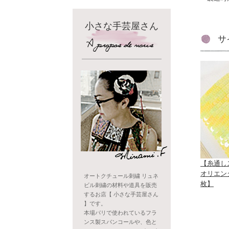
小さな手芸屋さん
サ
【糸通し
オリエン
オートクチュール刺繍 リュネ
枚】
ビル刺繍の材料や道具を販売
するお店【 小さな手芸屋さん
】です。
本場パリで使われているフラ
ンス製スパンコールや、色と