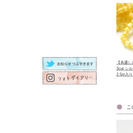
【糸通しビ
3cut 
2.5m入
こ