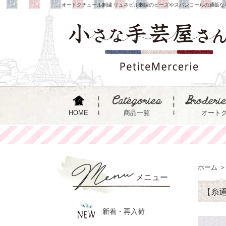
オートクチュール刺繍 リュネビル刺繍のビーズやスパンコールの通販な
HOME
商品一覧
オート
ホーム
＞
メニュー
【糸通
新着・再入荷