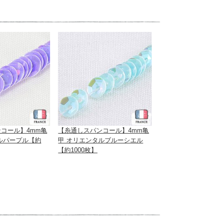
コール】4mm亀
【糸通しスパンコール】4mm亀
ルパープル【約
甲 オリエンタルブルーシエル
【約1000枚】