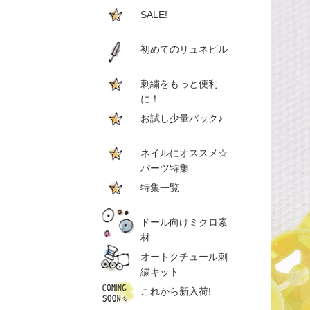
SALE!
初めてのリュネビル
刺繍をもっと便利
に！
お試し少量パック♪
ネイルにオススメ☆
パーツ特集
特集一覧
ドール向けミクロ素
材
オートクチュール刺
繍キット
これから新入荷!