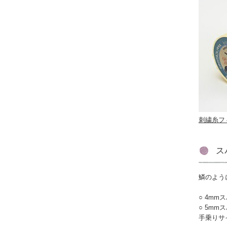
刺繍糸フ
ス
鱗のよう
4mm
5mm
手乗りサ