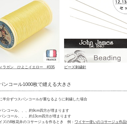
ィラガン ひよこイエロー #335
ビーズ刺繍針
パンコール1000枚で縫える大きさ
に半分ずつスパンコールが重なるように刺繍した場合
スパンコール、、、約9cm四方が埋まります
スパンコール、、、約13cm四方が埋まります
イズの8枚花弁のコサージュを作るとき 例：
ワイヤー使いのコサージュ作品