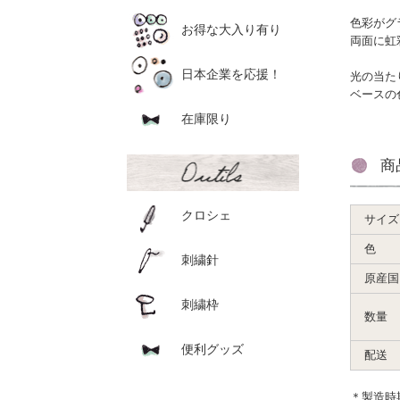
色彩がグ
お得な大入り有り
両面に虹
日本企業を応援！
光の当た
ベースの
在庫限り
商
クロシェ
サイズ
色
刺繍針
原産国
刺繍枠
数量
便利グッズ
配送
＊製造時