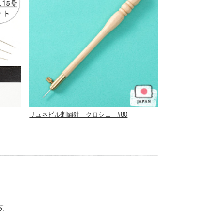
リュネビル刺繍針 クロシェ #80
例