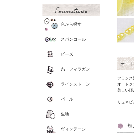
色から探す
スパンコール
ビーズ
オー
糸・フィラガン
フランス
ラインストーン
オートク
美しい輝
パール
リュネビ
生地
輝
ヴィンテージ