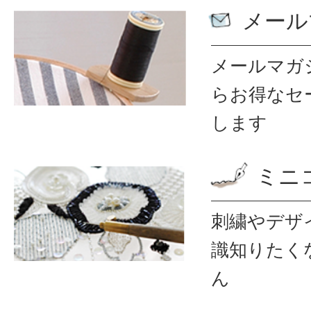
メール
メールマガ
ら
お得なセ
します
ミニ
刺繍やデザ
識
知りたく
ん