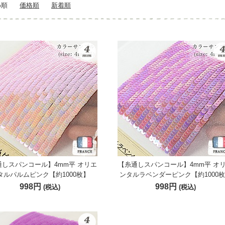
め順
価格順
新着順
通しスパンコール】4mm平 オリエ
【糸通しスパンコール】4mm平 オ
タルパルムピンク【約1000枚】
ンタルラベンダーピンク【約1000
998円
998円
(税込)
(税込)