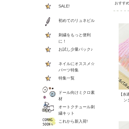
おすす
SALE!
初めてのリュネビル
刺繍をもっと便利
に！
お試し少量パック♪
ネイルにオススメ☆
パーツ特集
特集一覧
ドール向けミクロ素
【糸
材
ン
オートクチュール刺
繍キット
これから新入荷!