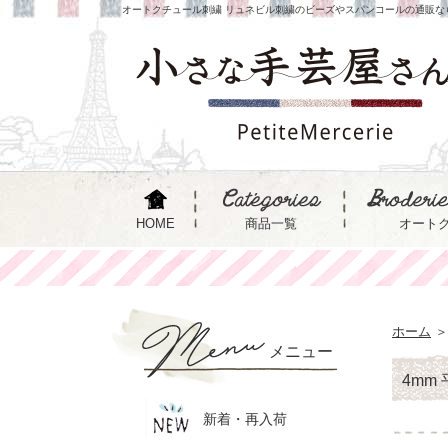
オートクチュール刺繍 リュネビル刺繍のビーズやスパンコールの通販な
HOME
商品一覧
オート
ホーム
＞
メニュー
4mm 
新着・再入荷