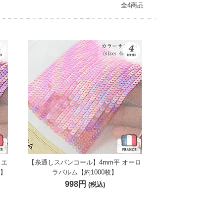
全4商品
リエ
【糸通しスパンコール】4mm平 オーロ
枚】
ラパルム【約1000枚】
998円
(税込)