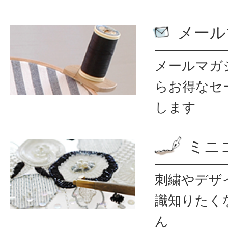
メール
メールマガ
ら
お得なセ
します
ミニ
刺繍やデザ
識
知りたく
ん