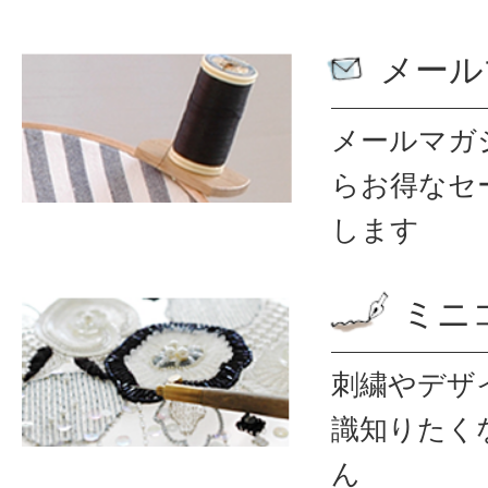
メール
メールマガ
ら
お得なセ
します
ミニ
刺繍やデザ
識
知りたく
ん