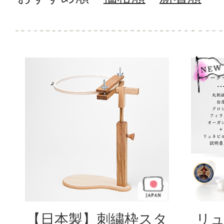
【日本製】刺繍枠スタ
リュ