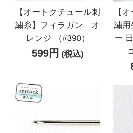
【オートクチュール刺
【オ
繍糸】フィラガン オ
繍用
レンジ （#390）
ー 
599円
(税込)