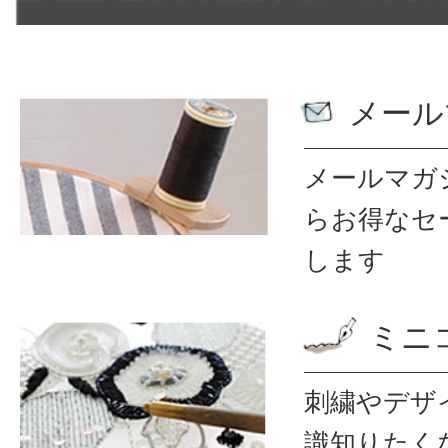
メール
メールマガ
ら
お得なセ
します
ミニ
刺繍やデザ
識
知りたく