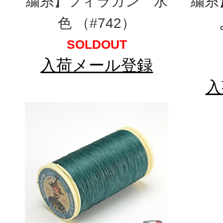
繍糸】フィラガン 水
繍糸
色 （#742）
SOLDOUT
入荷メール登録
入