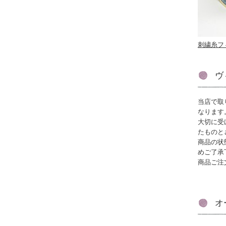
刺繍糸フ
ヴ
当店で取
なります
大切に受
たものと
商品の状
めご了承
商品ご注
オ