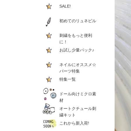
SALE!
初めてのリュネビル
刺繍をもっと便利
に！
お試し少量パック♪
ネイルにオススメ☆
パーツ特集
特集一覧
ドール向けミクロ素
材
オートクチュール刺
繍キット
これから新入荷!