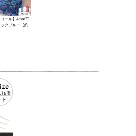
コール】4mm平
ミックブルー【約