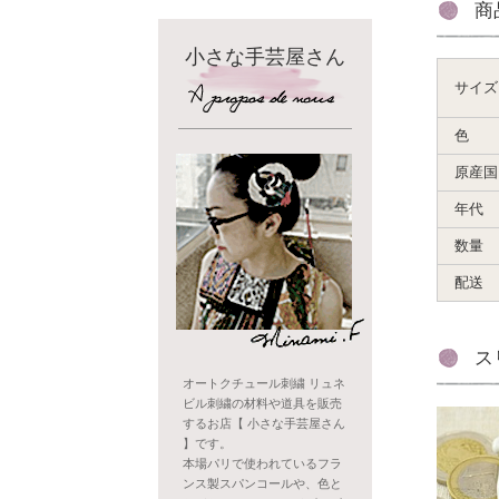
商
小さな手芸屋さん
サイズ
色
原産国
年代
数量
配送
ス
オートクチュール刺繍 リュネ
ビル刺繍の材料や道具を販売
するお店【 小さな手芸屋さん
】です。
本場パリで使われているフラ
ンス製スパンコールや、色と