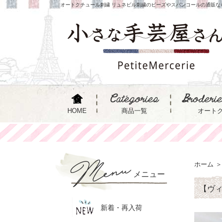
オートクチュール刺繍 リュネビル刺繍のビーズやスパンコールの通販な
HOME
商品一覧
オート
ホーム
＞
メニュー
【ヴィ
新着・再入荷