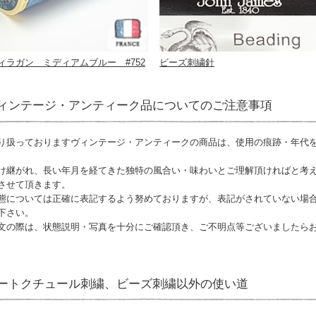
ィラガン ミディアムブルー #752
ビーズ刺繍針
ィンテージ・アンティーク品についてのご注意事項
り扱っておりますヴィンテージ・アンティークの商品は、使用の痕跡・年代
。
け継がれ、長い年月を経てきた独特の風合い・味わいとご理解頂ければと考
させて頂きます。
態については正確に表記するよう努めておりますが、表記がされていない場
下さい。
文の際は、状態説明・写真を十分にご確認頂き、ご不明点等ございましたら
ートクチュール刺繍、ビーズ刺繍以外の使い道