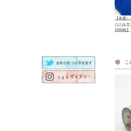
【糸通し
ペールサ
1000枚】
こ