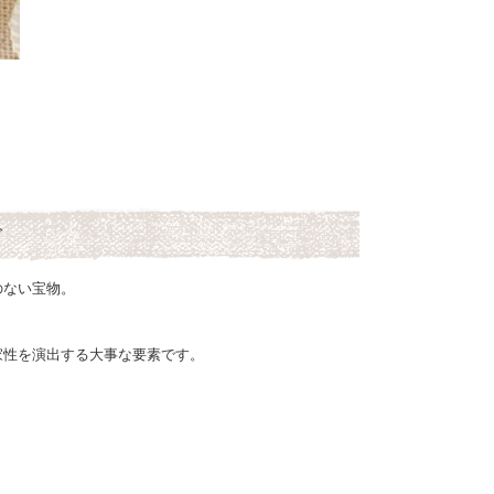
ズ
のない宝物。
家性を演出する大事な要素です。
。