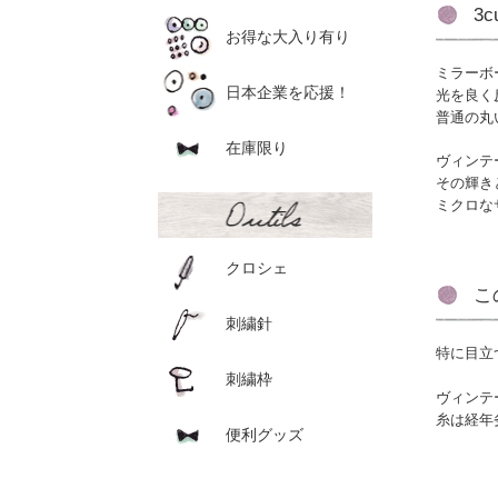
3
お得な大入り有り
ミラーボ
日本企業を応援！
光を良く
普通の丸
在庫限り
ヴィンテ
その輝き
ミクロな
クロシェ
こ
刺繍針
特に目立
刺繍枠
ヴィンテ
糸は経年
便利グッズ