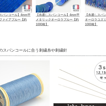
スパンコール】4mm平
【糸通しスパンコール】4mm平
【糸通しスパン
ファイアブルー【約
メタリックオーロラブルー【約
オーロラコズ
1000枚】
1000枚】
のスパンコールに合う刺繍糸や刺繍針