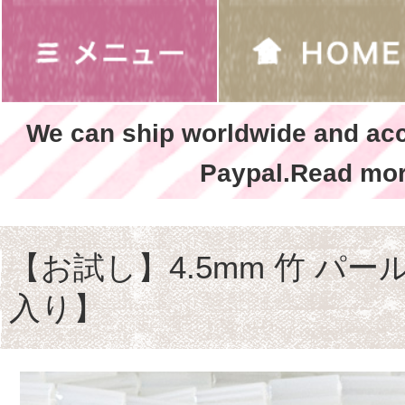
We can ship worldwide and ac
Paypal.Read mor
【お試し】4.5mm 竹 パ
入り】