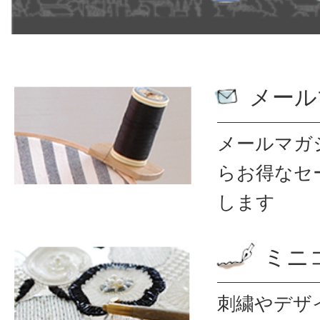
メール
メールマガ
ら
お得なセ
します
ミニ
刺繍やデザ