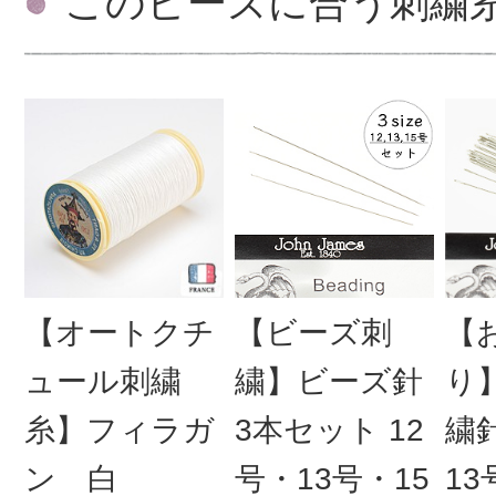
このビーズに合う刺繍
【オートクチ
【ビーズ刺
【
ュール刺繍
繍】ビーズ針
り
糸】フィラガ
3本セット 12
繍
ン 白
号・13号・15
13