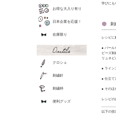
学びにも
お得な大入り有り
日本企業を応援！
刺
在庫限り
レシピに
● パー
ビーズ刺
リュネビ
クロシェ
● ライ
刺繍針
● 仕立て
刺繍枠
● その
レシピの
便利グッズ
以下の技