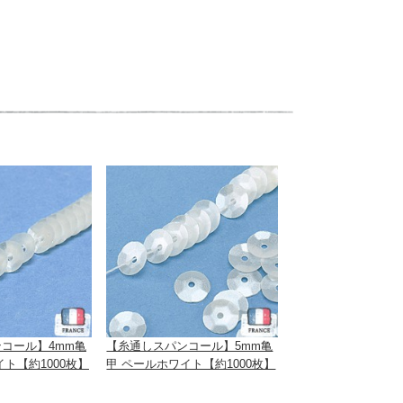
コール】4mm亀
【糸通しスパンコール】5mm亀
ト【約1000枚】
甲 ペールホワイト【約1000枚】