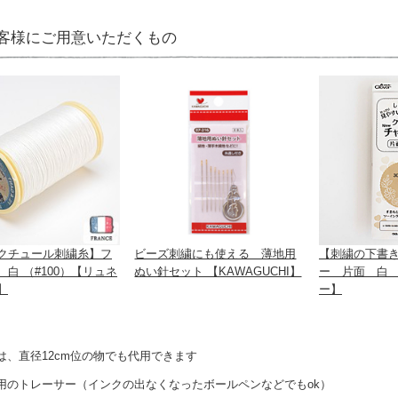
客様にご用意いただくもの
クチュール刺繍糸】フ
ビーズ刺繍にも使える 薄地用
【刺繍の下書
白 （#100）【リュネ
ぬい針セット 【KAWAGUCHI】
ー 片面 白 
】
ー】
は、直径12cm位の物でも代用できます
用のトレーサー（インクの出なくなったボールペンなどでもok）