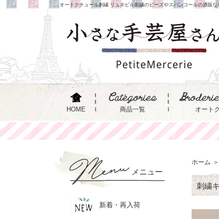
オートクチュール刺繍 リュネビル刺繍のビーズやスパンコールの通販な
HOME
商品一覧
オート
ホーム
＞
メニュー
刺繍キ
新着・再入荷