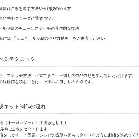
刺繍針に糸を通す方法や玉結びのやり方
針に糸をスムーズに通すコツ」
ビル刺繍のチェーンステッチの具体的な技法
動作は
「リュネビル刺繍のやり方動画」
をご参考ください。
べるテクニック
ら、ステッチ方法、仕立てまで、一通りの作品作りを学んでいただけます。
の経験値を積むことは、上達への何よりの近道です。
繍キット制作の流れ
地（オーガンジー）に下書きをします
繍枠に生地をセットします
繍をします ＊図案とレシピの説明を照らし合わせるように刺繍を進めてく