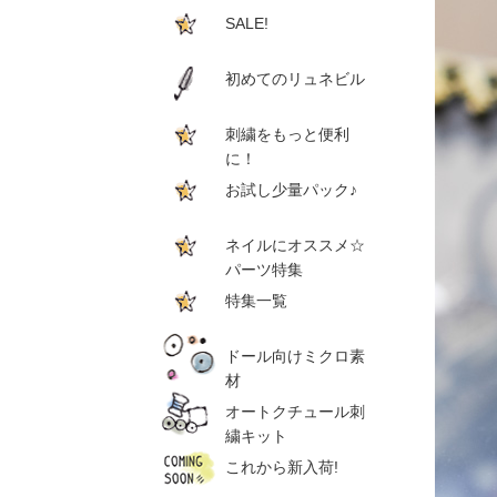
SALE!
初めてのリュネビル
刺繍をもっと便利
に！
お試し少量パック♪
ネイルにオススメ☆
パーツ特集
特集一覧
ドール向けミクロ素
材
オートクチュール刺
繍キット
これから新入荷!