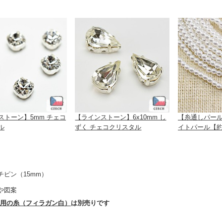
ストーン】5mm チェコ
【ラインストーン】6x10mm し
【糸通しパール
ル
ずく チェコクリスタル
イトパール【約
チピン（15mm）
や図案
用の糸（フィラガン白）
は別売りです