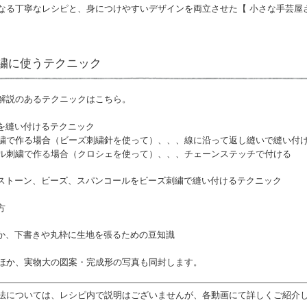
なる丁寧なレシピと、身につけやすいデザインを両立させた【 小さな手芸屋
繍に使うテクニック
解説のあるテクニックはこちら。
ルを縫い付けるテクニック
繍で作る場合（ビーズ刺繍針を使って）、、、線に沿って返し縫いで縫い付
ル刺繍で作る場合（クロシェを使って）、、、チェーンステッチで付ける
ンストーン、ビーズ、スパンコールをビーズ刺繍で縫い付けるテクニック
方
ほか、下書きや丸枠に生地を張るための豆知識
ほか、実物大の図案・完成形の写真も同封します。
法については、レシピ内で説明はございませんが、各動画にて詳しくご紹介