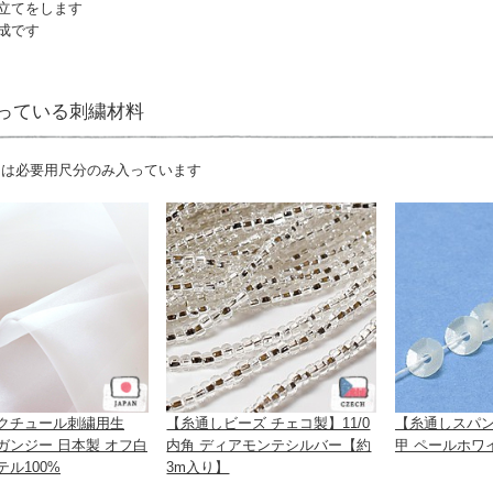
立てをします
成です
っている刺繍材料
には必要用尺分のみ入っています
クチュール刺繍用生
【糸通しビーズ チェコ製】11/0
【糸通しスパン
ガンジー 日本製 オフ白
内角 ディアモンテシルバー【約
甲 ペールホワイ
ル100%
3m入り】