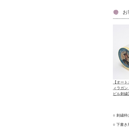
お
【オート
ィラガン 
ビル刺繍
刺繍枠
下書き