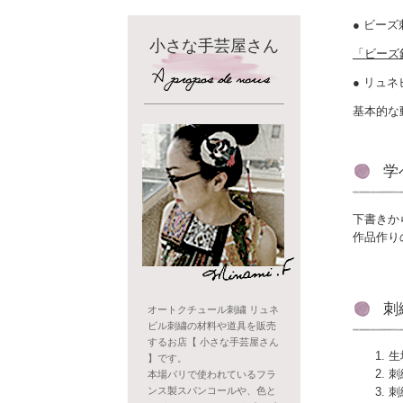
ビーズ
小さな手芸屋さん
「ビーズ
リュネ
基本的な
学
下書きか
作品作り
刺
オートクチュール刺繍 リュネ
ビル刺繍の材料や道具を販売
するお店【 小さな手芸屋さん
生
】です。
刺
本場パリで使われているフラ
ンス製スパンコールや、色と
刺