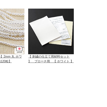
】2mm 丸 ホワ
【 刺繍の仕立て用材料セット
120粒】
】 ブローチ用 【 ホワイト 】