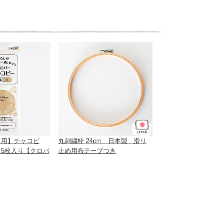
き用】チャコピ
丸刺繍枠 24cm 日本製 滑り
5枚入り【クロバ
止め用布テープつき