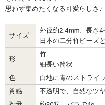
思わず集めたくなる可愛らしさ♪
外径約2.4mm、長さ4-
サイズ
日本の二分竹ビーズ
竹
形
細長い筒状
色
白地に青のストライ
質感
不透明で、自然なツ
数量
約80粒、バラで4g