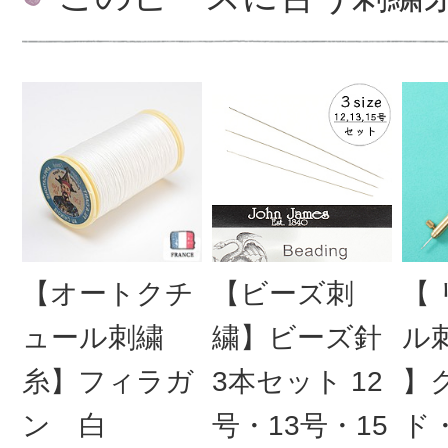
【オートクチ
【ビーズ刺
【
ュール刺繍
繍】ビーズ針
ル
糸】フィラガ
3本セット 12
】
ン 白
号・13号・15
ド