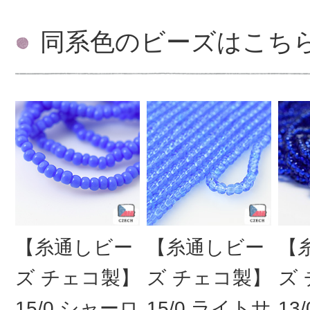
同系色のビーズはこち
【糸通しビー
【糸通しビー
【
ズ チェコ製】
ズ チェコ製】
ズ
15/0 シャーロ
15/0 ライトサ
13