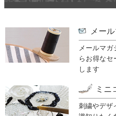
メール
メールマガ
ら
お得なセ
します
ミニ
刺繍やデザ