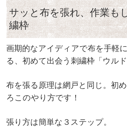
サッと布を張れ、作業も
繍枠
画期的なアイディアで布を手軽
る、初めて出会う刺繍枠「ウルド 
布を張る原理は網戸と同じ。初
ろこのやり方です！
張り方は簡単な３ステップ。