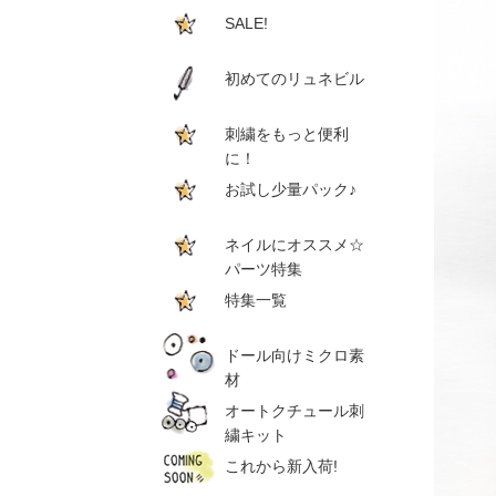
SALE!
初めてのリュネビル
刺繍をもっと便利
に！
お試し少量パック♪
ネイルにオススメ☆
パーツ特集
特集一覧
ドール向けミクロ素
材
オートクチュール刺
繍キット
これから新入荷!