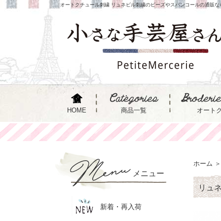
オートクチュール刺繍 リュネビル刺繍のビーズやスパンコールの通販な
HOME
商品一覧
オート
ホーム
＞
メニュー
リュ
新着・再入荷