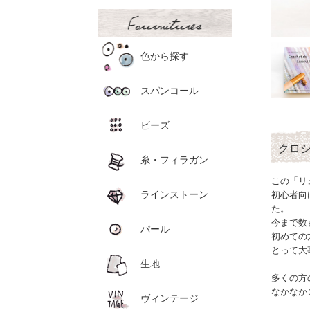
色から探す
スパンコール
ビーズ
クロ
糸・フィラガン
この「リ
ラインストーン
初心者向
た。
今まで数
パール
初めての
とって大
生地
多くの方
なかなか
ヴィンテージ