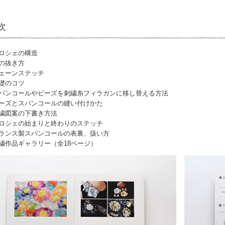
次
ロシェの構造
の抜き方
ェーンステッチ
礎のコツ
パンコールやビーズを刺繍糸フィラガンに移し替える方法
ーズとスパンコールの縫い付けかた
繍図案の下書き方法
ロシェの始まりと終わりのステッチ
ランス製スパンコールの表裏、扱い方
繍作品ギャラリー（全18ページ）