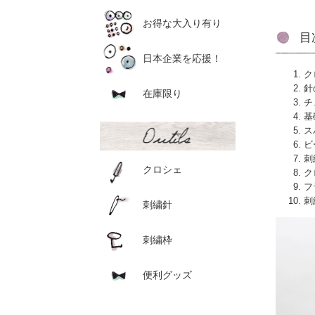
お得な大入り有り
目
日本企業を応援！
ク
針
在庫限り
チ
基
ス
ビ
刺
クロシェ
ク
フ
刺
刺繍針
刺繍枠
便利グッズ