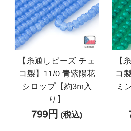
【糸通しビーズ チェ
【糸
コ製】11/0 青紫陽花
コ製
シロップ【約3m入
ミ
り】
799円
(税込)