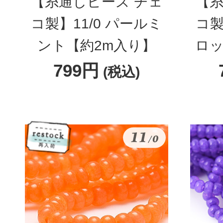
【糸通しビーズ チェ
【糸
コ製】11/0 パールミ
コ製
ント【約2m入り】
ロッ
799円
(税込)