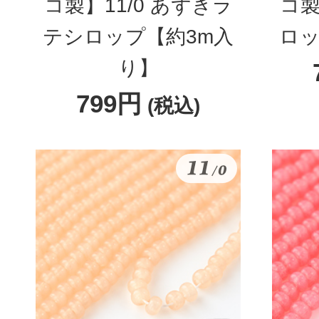
コ製】11/0 あずきラ
コ製
テシロップ【約3m入
ロッ
り】
799円
(税込)