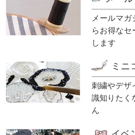
メールマガ
ら
お得なセ
します
ミニ
刺繍やデザ
識
知りたく
ん
イベ