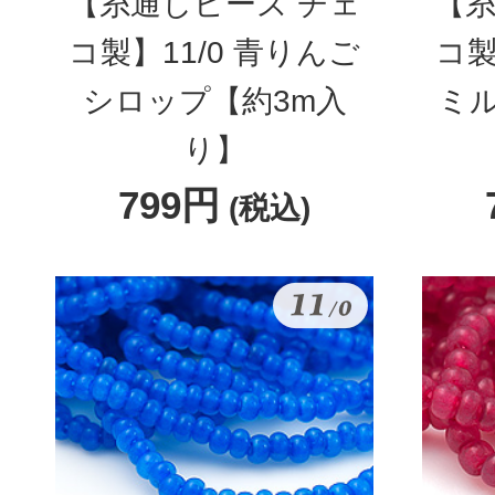
【糸通しビーズ チェ
【糸
コ製】11/0 青りんご
コ製
シロップ【約3m入
ミ
り】
799円
(税込)