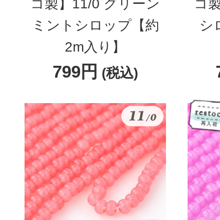
コ製】11/0 グリーン
コ製
ミントシロップ【約
シ
2m入り】
799円
(税込)