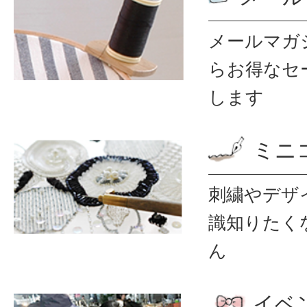
メールマガ
ら
お得なセ
します
ミニ
刺繍やデザ
識
知りたく
ん
イベ