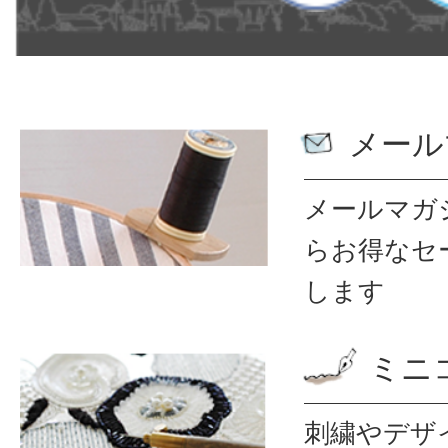
メール
メールマガ
ら
お得なセ
します
ミニ
刺繍やデザ