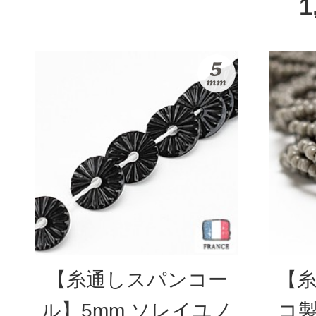
1
【糸通しスパンコー
【糸
ル】5mm ソレイユノ
コ製