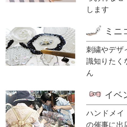
します
ミニ
刺繍やデザ
識
知りたく
ん
イベ
ハンドメイ
の催事に出