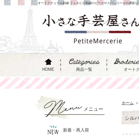
オートクチュール刺繍 リュネビル刺繍のビーズやスパンコールの通販な
HOME
商品一覧
オート
ホーム
＞
メニュー
シル
新着・再入荷