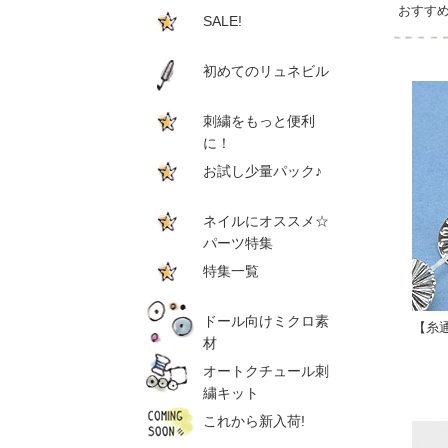
おすす
SALE!
初めてのリュネビル
刺繍をもっと便利
に！
お試し少量パック♪
ネイルにオススメ☆
パーツ特集
特集一覧
ドール向けミクロ素
【糸
材
オートクチュール刺
繍キット
これから新入荷!