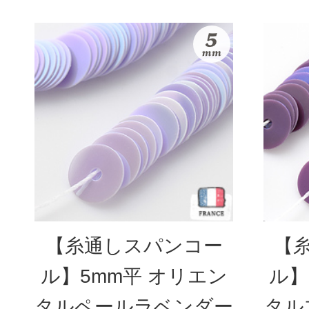
【糸通しスパンコー
【
ル】5mm平 オリエン
ル】
タルペールラベンダー
タル