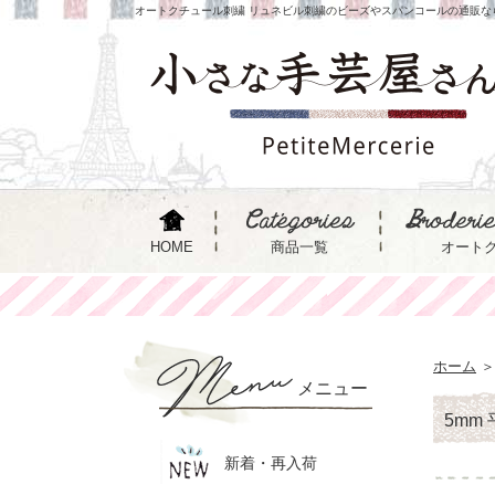
オートクチュール刺繍 リュネビル刺繍のビーズやスパンコールの通販な
HOME
商品一覧
オート
ホーム
＞
メニュー
5mm
新着・再入荷