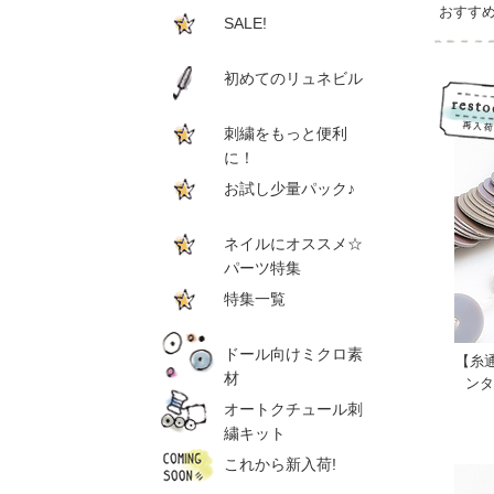
おすす
SALE!
初めてのリュネビル
刺繍をもっと便利
に！
お試し少量パック♪
ネイルにオススメ☆
パーツ特集
特集一覧
ドール向けミクロ素
【糸
材
ンタ
オートクチュール刺
繍キット
これから新入荷!