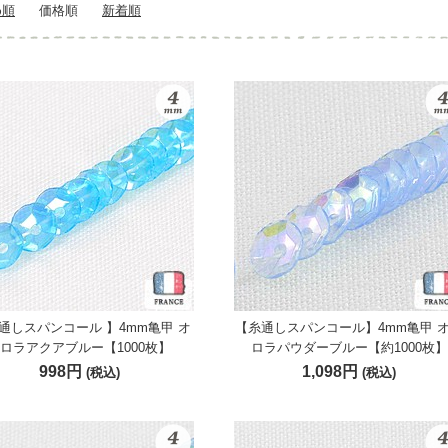
め順
価格順
新着順
糸通しスパンコール 】4mm亀甲 オ
【糸通しスパンコール】4mm亀甲 
ロラアクアブルー【1000枚】
ロラパウダーブルー【約1000枚】
998円
1,098円
(税込)
(税込)