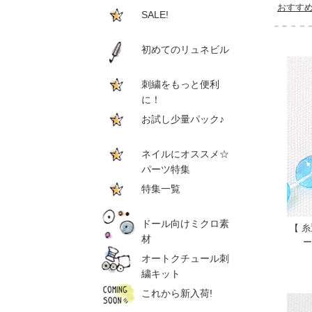
おすす
SALE!
初めてのリュネビル
刺繍をもっと便利
に！
お試し少量パック♪
ネイルにオススメ☆
パーツ特集
特集一覧
ドール向けミクロ素
【 
材
ー
オートクチュール刺
繍キット
これから新入荷!