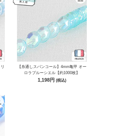
オリ
【糸通しスパンコール】4mm亀甲 オー
】
ロラブルーシエル【約1000枚】
1,198円
(税込)