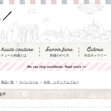
ら
クチュール刺繍とは
刺繍のやり方
作品ギャラリー
We can ship worldwide. Read more >>
商品一覧
＞
スパンコール
＞
水色 ミディアムブルー
 亀甲