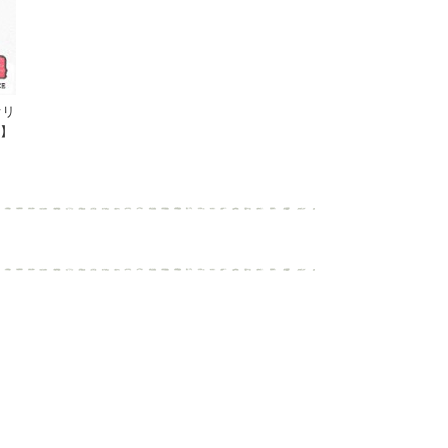
オリ
枚】