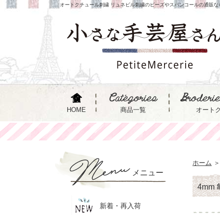
オートクチュール刺繍 リュネビル刺繍のビーズやスパンコールの通販な
HOME
商品一覧
オート
ホーム
＞
メニュー
4mm
新着・再入荷