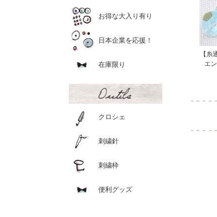
お得な大入り有り
日本企業を応援！
【糸
エン
在庫限り
クロシェ
刺繍針
刺繍枠
便利グッズ