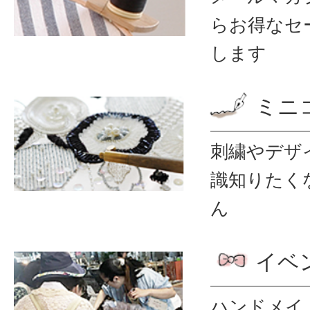
ら
お得なセ
します
ミニ
刺繍やデザ
識
知りたく
ん
イベ
ハンドメイ