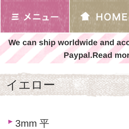
We can ship worldwide and ac
Paypal.Read mor
イエロー
3mm 平