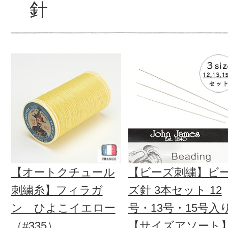
針
【オートクチュール
【ビーズ刺繍】ビ
刺繍糸】フィラガ
ズ針 3本セット 12
ン ひよこイエロー
号・13号・15号入
（#335）
【サイズアソート