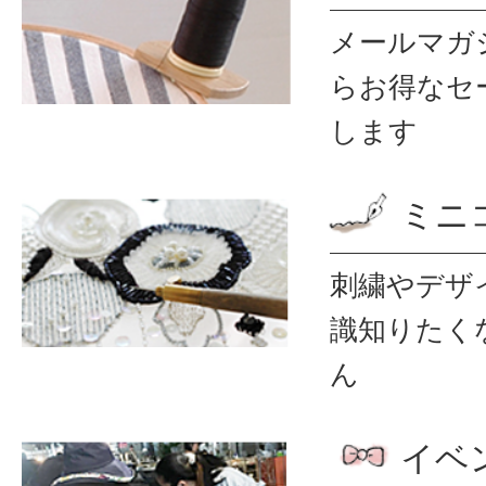
メールマガ
ら
お得なセ
します
ミニ
刺繍やデザ
識
知りたく
ん
イベ