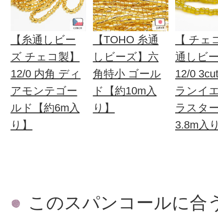
【糸通しビー
【TOHO 糸通
【 チェ
ズ チェコ製】
しビーズ】六
通しビー
12/0 内角 ディ
角特小 ゴール
12/0 3c
アモンテゴー
ド【約10m入
ランイ
ルド【約6m入
り】
ラスタ
り】
3.8m入
このスパンコールに合