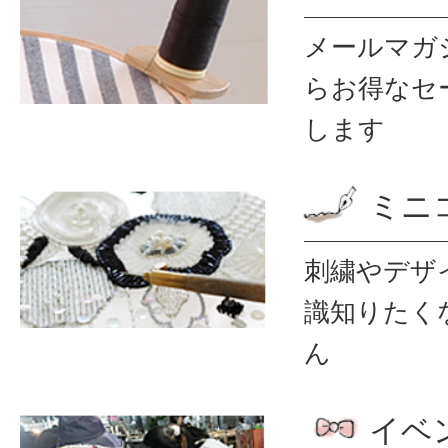
メールマガ
ら
お得なセ
します
ミニ
刺繍やデザ
識
知りたく
ん
イベ