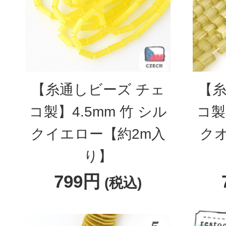
【糸通しビーズ チェ
【糸
コ製】4.5mm 竹 シル
コ製
クイエロー【約2m入
ク
り】
799円
(税込)