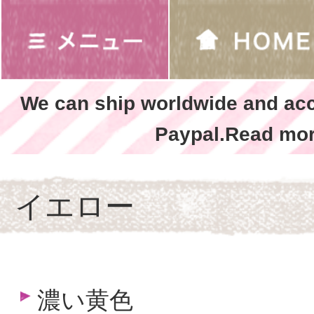
We can ship worldwide and ac
Paypal.Read mor
イエロー
濃い黄色