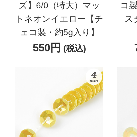
ズ】6/0（特大）マッ
コ製
トネオンイエロー【チ
ス
ェコ製・約5g入り】
550円
(税込)