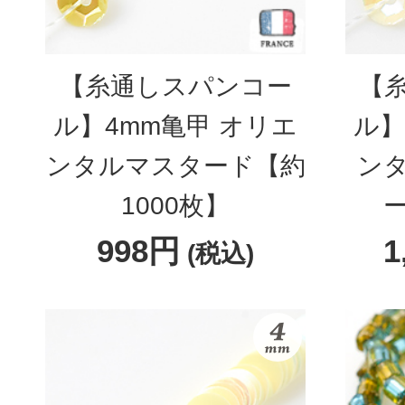
【糸通しスパンコー
【
ル】4mm亀甲 オリエ
ル】
ンタルマスタード【約
ン
1000枚】
ー
998円
1
(税込)