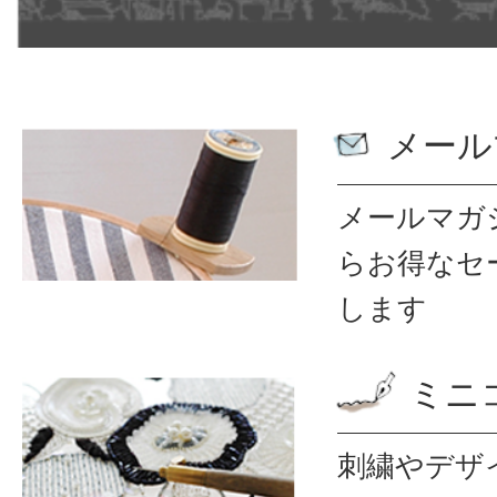
メール
メールマガ
ら
お得なセ
します
ミニ
刺繍やデザ