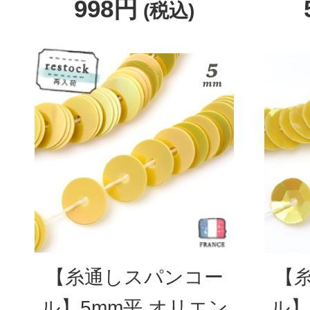
998円
(税込)
【糸通しスパンコー
【
ル】5mm平 オリエン
ル】