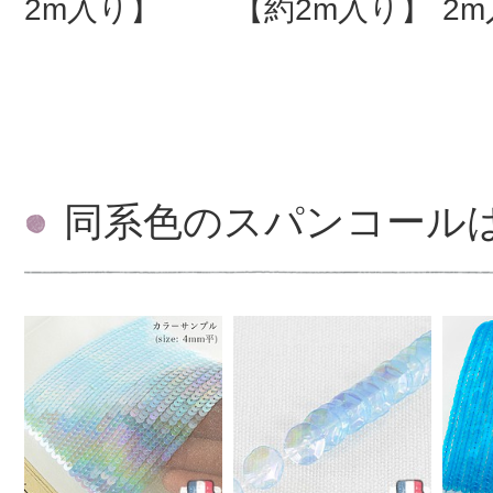
2m入り】
【約2m入り】
2
同系色のスパンコール