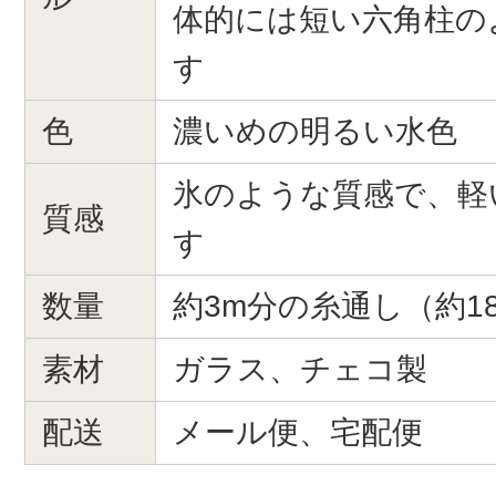
体的には短い六角柱の
す
色
濃いめの明るい水色
氷のような質感で、軽
質感
す
数量
約3m分の糸通し（約18
素材
ガラス、チェコ製
配送
メール便、宅配便