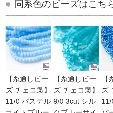
同系色のビーズはこち
【糸通しビー
【糸通しビー
【
ズ チェコ製】
ズ チェコ製】
ズ
11/0 パステル
9/0 3cut シル
11
ライトブルー
クブルーサイ
パ