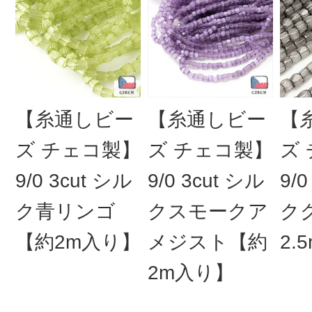
【糸通しビー
【糸通しビー
【
ズ チェコ製】
ズ チェコ製】
ズ
9/0 3cut シル
9/0 3cut シル
9/0
ク青リンゴ
クスモークア
ク
【約2m入り】
メジスト【約
2.
2m入り】