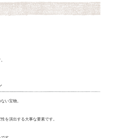
す。
ル
のない宝物。
家性を演出する大事な要素です。
ルです。