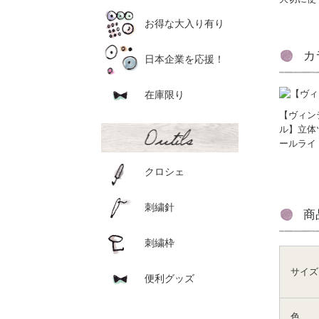
お得な大入り有り
カ
日本企業を応援！
在庫限り
【ヴィン
ル】立体
ールライ
クロシェ
刺繍針
商
刺繍枠
サイズ
便利グッズ
色