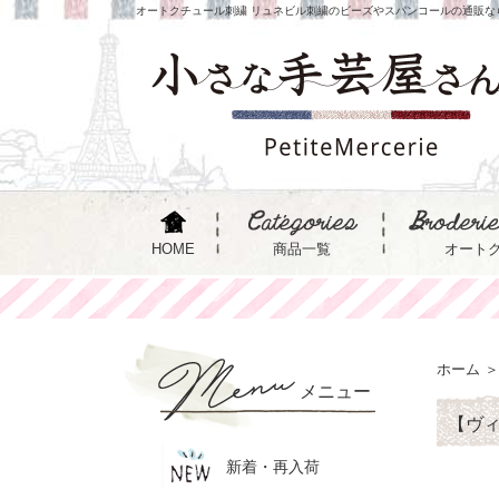
オートクチュール刺繍 リュネビル刺繍のビーズやスパンコールの通販な
HOME
商品一覧
オート
ホーム
＞
メニュー
【ヴィ
新着・再入荷