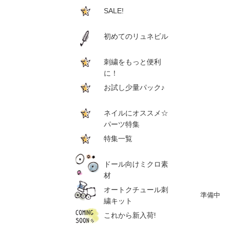
SALE!
初めてのリュネビル
刺繍をもっと便利
に！
お試し少量パック♪
ネイルにオススメ☆
パーツ特集
特集一覧
ドール向けミクロ素
材
オートクチュール刺
準備中
繍キット
これから新入荷!