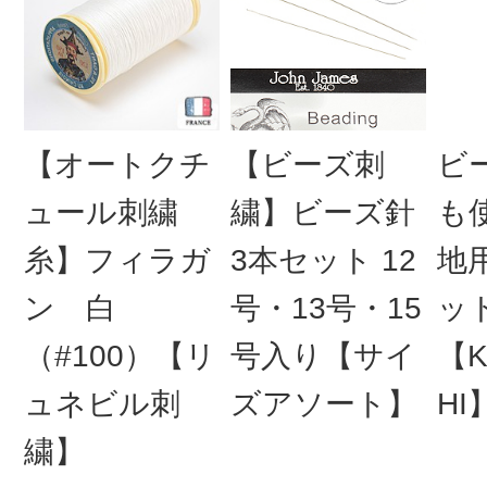
【オートクチ
【ビーズ刺
ビ
ュール刺繍
繍】ビーズ針
も
糸】フィラガ
3本セット 12
地
ン 白
号・13号・15
ッ
（#100）【リ
号入り【サイ
【K
ュネビル刺
ズアソート】
HI
繍】