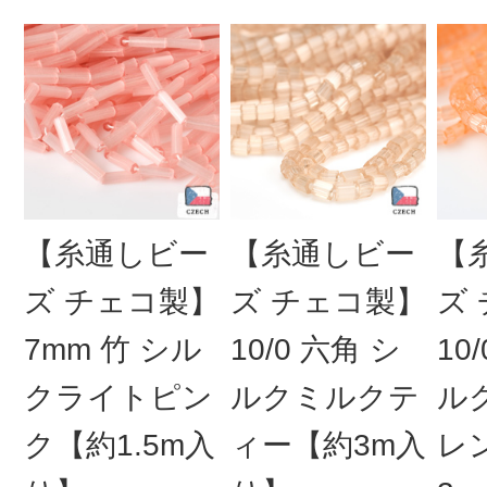
【糸通しビー
【糸通しビー
【
ズ チェコ製】
ズ チェコ製】
ズ
7mm 竹 シル
10/0 六角 シ
10
クライトピン
ルクミルクテ
ル
ク【約1.5m入
ィー【約3m入
レ