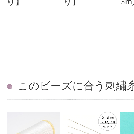
り】
り】
3
このビーズに合う刺繍