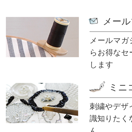
メール
メールマガ
ら
お得なセ
します
ミニ
刺繍やデザ
識
知りたく
ん