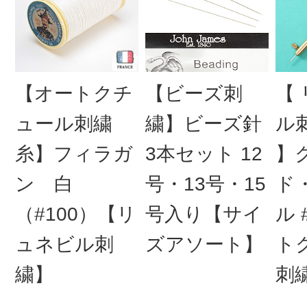
【オートクチ
【ビーズ刺
【
ュール刺繍
繍】ビーズ針
ル
糸】フィラガ
3本セット 12
】
ン 白
号・13号・15
ド
（#100）【リ
号入り【サイ
ル 
ュネビル刺
ズアソート】
ト
繍】
刺繍