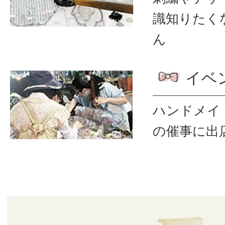
識
知りたく
ん
イベ
ハンドメイ
の催事に出