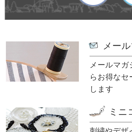
メール
メールマガ
ら
お得なセ
します
ミニ
刺繍やデザ