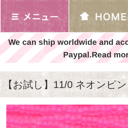
We can ship worldwide and ac
Paypal.Read mor
【お試し】11/0 ネオンピ