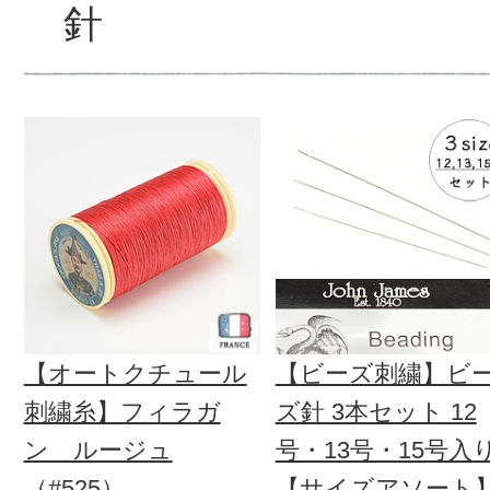
針
【オートクチュール
【ビーズ刺繍】ビ
刺繍糸】フィラガ
ズ針 3本セット 12
ン ルージュ
号・13号・15号入
（#525）
【サイズアソート