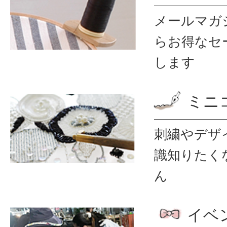
メールマガ
ら
お得なセ
します
ミニ
刺繍やデザ
識
知りたく
ん
イベ