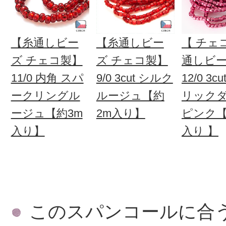
【糸通しビー
【糸通しビー
【 チェ
ズ チェコ製】
ズ チェコ製】
通しビー
11/0 内角 スパ
9/0 3cut シルク
12/0 3c
ークリングル
ルージュ【約
リック
ージュ【約3m
2m入り】
ピンク【 
入り】
入り 】
このスパンコールに合