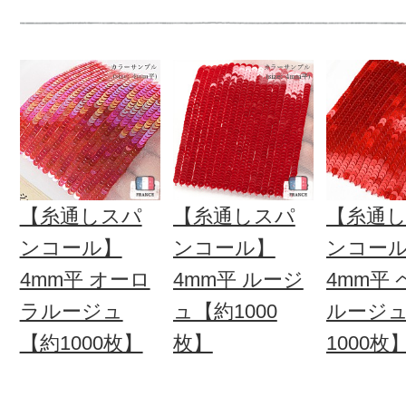
【糸通しスパ
【糸通しスパ
【糸通
ンコール】
ンコール】
ンコー
4mm平 オーロ
4mm平 ルージ
4mm平
ラルージュ
ュ【約1000
ルージ
【約1000枚】
枚】
1000枚