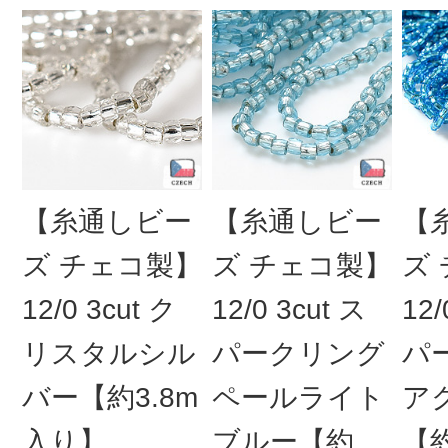
【糸通しビー
【糸通しビー
【
ズ チェコ製】
ズ チェコ製】
ズ
12/0 3cut ク
12/0 3cut ス
12/
リスタルシル
パークリング
パ
バー【約3.8m
ペールライト
ア
入り】
ブルー【約
【約