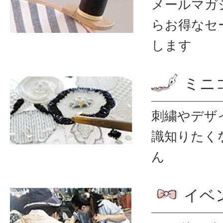
メールマガ
ら
お得なセ
します
ミニ
刺繍やデザ
識
知りたく
ん
イベ