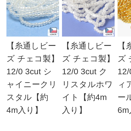
【糸通しビー
【糸通しビー
【
ズ チェコ製】
ズ チェコ製】
ズ
12/0 3cut シ
12/0 3cut ク
12
ャイニークリ
リスタルホワ
ィ
スタル【約
イト【約4m
ー
4m入り】
入り】
6