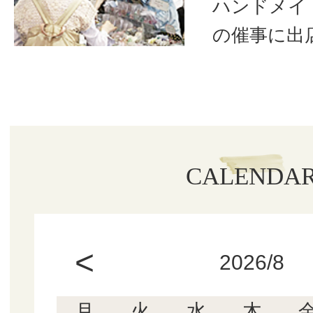
ハンドメイ
の催事に出
CALENDA
<
2026/8
月
火
水
木