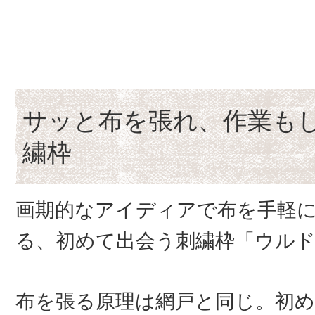
サッと布を張れ、作業も
繍枠
画期的なアイディアで布を手軽
る、初めて出会う刺繍枠「ウルド 
布を張る原理は網戸と同じ。初